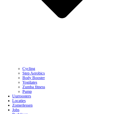
Cycling
Step Aerobics
Body Booster
Yogilates
Zumba fitness
Pump
Uurroosters
Locaties
Zomerlessen
Jobs